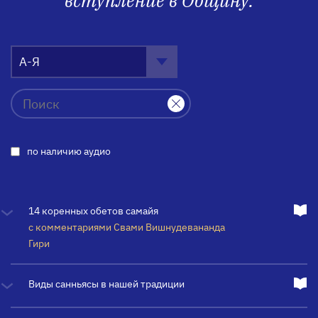
вступление в Общину.
А-Я
по наличию аудио
14 коренных обетов самайя
с комментариями Свами Вишнудевананда
Гири
Виды санньясы в нашей традиции