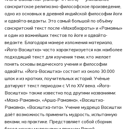
санскритское религиозно-философское произведение,
одно из основных в древней индийской философии йоги
и адвайта-веданты. Это самый большой по объёму
санскритский текст после «Махабхараты» и «Рамаяны»
и один из важнейших текстов по йоге и адвайта-
веданте. Благодаря манере изложения материала,
«Йога-Васиштха» часто характеризуется как наиболее
подходящий текст для изучения теми, кто желает
понять основы ведического учения и философии
адвайты. «Йога-Васиштха» состоит из около 30.000
шлок и из кратких, поучительных историй. Учёные
датируют текст периодом с VI по XIV века. «Йога-
Васиштха» также известна под другими названиями:
«Маха-Рамаяна», «Арша-Рамаяна», «Васиштха-
Рамаяна», «Васиштха-гита». Учение мудреца Васиштхи
даёт возможность применить мудрость, испытанную
веками, на практике. Представляет собой сборник
бесед между мудрецами и принцем Рамой,