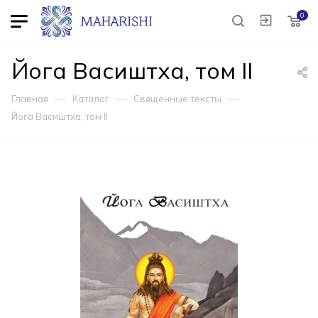
0
Йога Васиштха, том II
—
—
—
Главная
Каталог
Священные тексты
Йога Васиштха, том II