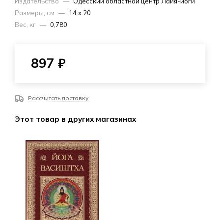
Издательство
—
Одесский областной центр Лайя-йоги
Размеры, см
—
14 х 20
Вес, кг
—
0,780
897
₽
Рассчитать доставку
Этот товар в других магазинах