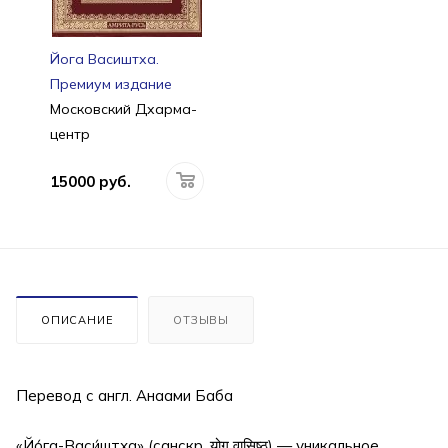
Йога Васиштха.
Премиум издание
Московский Дхарма-
центр
15000 руб.
ОПИСАНИЕ
ОТЗЫВЫ
Перевод с англ. Анаами Баба
«Йо́га-Васи́штха» (санскр. योग वासिष्ठ) — уникальное