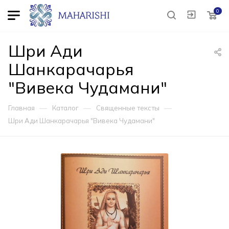
0
Шри Ади
Шанкарачарья
"Вивека Чудамани"
—
—
—
Главная
Каталог
Священные тексты
Шри Ади Шанкарачарья "Вивека Чудамани"