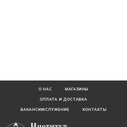
Изображения божеств (пластик под золото) 12,5 х
17 см
Московский Дхарма-центр
Арт.: СИ0016
от
390 ₽
О НАС
МАГАЗИНЫ
ОПЛАТА И ДОСТАВКА
ВАКАНСИИ/СЛУЖЕНИЕ
КОНТАКТЫ