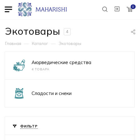
0
Экотовары
4
—
—
Главная
Каталог
Экотовары
Аюрведические средства
4 ТОВАРА
Сладости и снеки
ФИЛЬТР