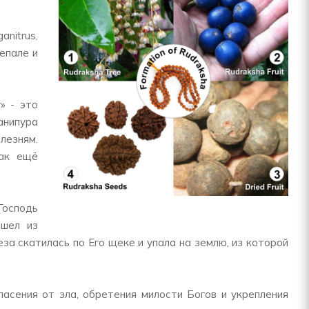
nitrus,
епале и
» - это
Манипура
езням.
как ещё
Господь
ышел из
за скатилась по Его щеке и упала на землю, из которой
асения от зла, обретения милости Богов и укрепления