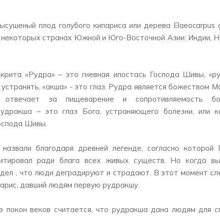
ысушеный плод голубого кипариса или дерева Elaeocarpus ga
 некоторых странах Южной и Юго-Восточной Азии: Индии, Н
крита «Рудра» – это гневная ипостась Господа Шивы, «ру
- устранять, «акша» - это глаз. Рудра является божеством 
 отвечает за пищеварение и сопротивляемость бол
рудракша – это глаз Бога, устраняющего болезни, или 
Господа Шивы.
назвали благодаря древней легенде, согласно которой 
итировал ради блага всех живых существ. Но когда в
идел , что люди деградируют и страдают. В этот момент сле
парис, давший людям первую рудракшу.
з покон веков считается, что рудракша дана людям для сп