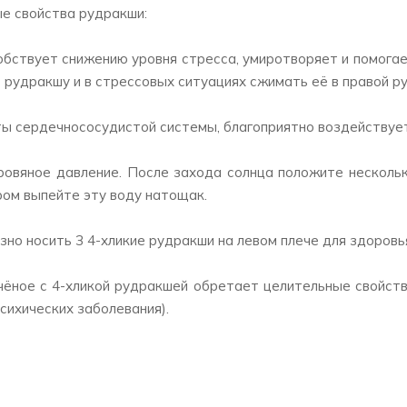
е свойства рудракши:
обствует снижению уровня стресса, умиротворяет и помогае
 рудракшу и в стрессовых ситуациях сжимать её в правой ру
ты сердечнососудистой системы, благоприятно воздействует
ровяное давление. После захода солнца положите нескольк
ром выпейте эту воду натощак.
зно носить 3 4-хликие рудракши на левом плече для здоров
ячёное с 4-хликой рудракшей обретает целительные свойств
сихических заболевания).