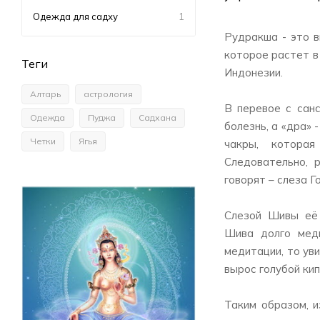
Одежда для садху
1
Рудракша - это в
которое растет в
Теги
Индонезии.
Алтарь
астрология
В перевое с санс
Одежда
Пуджа
Садхана
болезнь, а «дра» 
Четки
Ягья
чакры, которая
Следовательно, 
говорят – слеза 
Слезой Шивы её 
Шива долго мед
медитации, то ув
вырос голубой ки
Таким образом, и