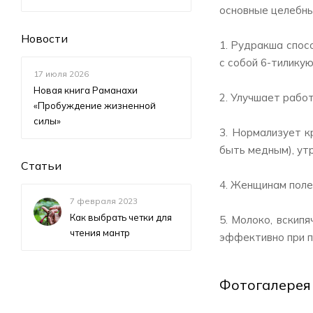
основные целебны
Новости
1. Рудракша спос
с собой 6-тиликую
17 июля 2026
Новая книга Раманахи
2. Улучшает рабо
«Пробуждение жизненной
силы»
3. Нормализует к
быть медным), ут
Статьи
4. Женщинам поле
7 февраля 2023
Как выбрать четки для
5. Молоко, вскип
чтения мантр
эффективно при п
Фотогалерея