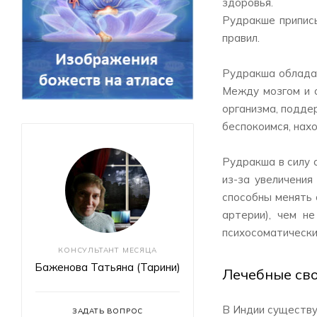
здоровья.
Рудракше приписы
правил.
Рудракша обладае
Между мозгом и о
организма, поддер
беспокоимся, нах
Рудракша в силу 
из-за увеличения
способны менять с
артерии), чем н
психосоматически
КОНСУЛЬТАНТ МЕСЯЦА
Баженова Татьяна (Тарини)
Лечебные св
В Индии существу
ЗАДАТЬ ВОПРОС