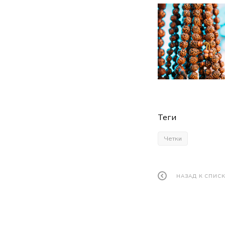
Теги
Четки
НАЗАД К СПИС