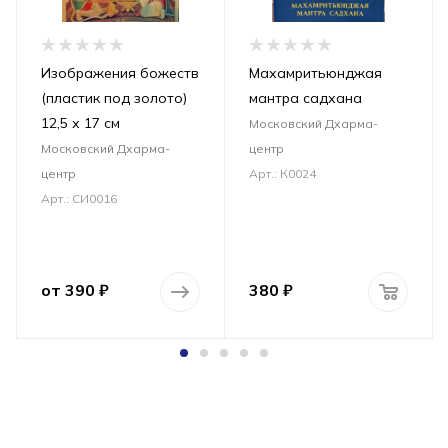
Изображения божеств
Махамритьюнджая
(пластик под золото)
мантра садхана
12,5 х 17 см
Московский Дхарма-
Московский Дхарма-
центр
центр
Арт.: К0024
Арт.: СИ0016
от
390 ₽
380
₽