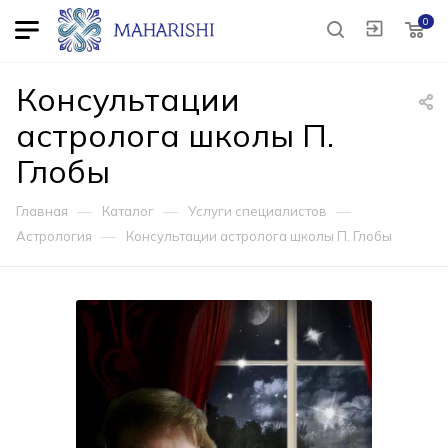
0
Консультации
астролога школы П.
Глобы
—
—
—
Главная
Каталог
Услуги специалистов
—
Астрология
Консультации астролога школы П. Глобы