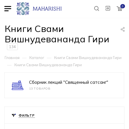
0
Книги Свами
Вишнудевананда Гири
134
—
—
Главная
Каталог
Книги Свами Вишнудевананда Гири
—
Книги Свами Вишнудевананда Гири
Сборник лекций "Священный сатсанг"
13 ТОВАРОВ
ФИЛЬТР