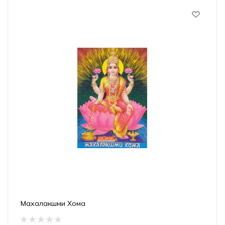
Махалакшми Хома