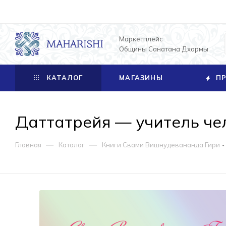
Маркетплейс
Общины Санатана Дхармы
КАТАЛОГ
МАГАЗИНЫ
ПР
Даттатрейя — учитель чел
—
—
Главная
Каталог
Книги Свами Вишнудевананда Гири