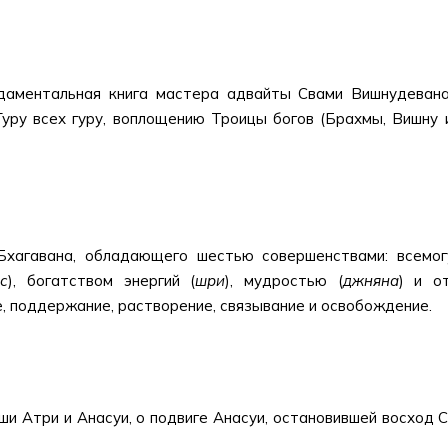
ментальная книга мастера адвайты Свами Вишнудевана
уру всех гуру, воплощению Троицы богов (Брахмы, Вишну 
Бхагавана, обладающего шестью совершенствами: всемо
с
), богатством энергий (
шри
), мудростью (
джняна
) и о
е, поддержание, растворение, связывание и освобождение.
и Атри и Анасуи, о подвиге Анасуи, остановившей восход С