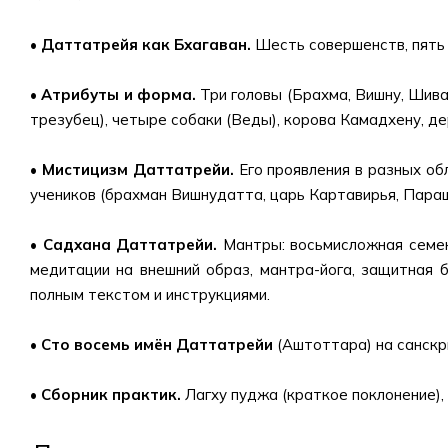
• Даттатрейя как Бхагаван.
Шесть совершенств, пять 
• Атрибуты и форма.
Три головы (Брахма, Вишну, Шива)
трезубец), четыре собаки (Веды), корова Камадхену, д
• Мистицизм Даттатрейи.
Его проявления в разных обл
учеников (брахман Вишнудатта, царь Картавирья, Пара
• Садхана Даттатрейи.
Мантры: восьмисложная семе
медитации на внешний образ, мантра-йога, защитная
полным текстом и инструкциями.
• Сто восемь имён Даттатрейи
(Аштоттара) на санскр
• Сборник практик.
Лагху пуджа (краткое поклонение),