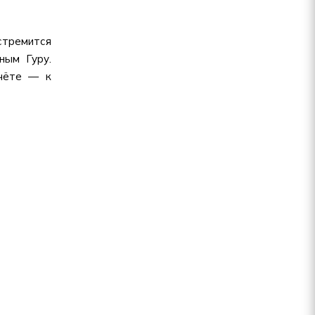
стремится
ным Гуру.
счёте — к