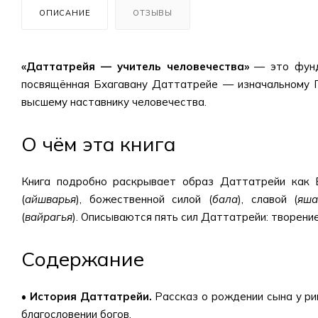
ОПИСАНИЕ
ОТЗЫВЫ
«Даттатрейя — учитель человечества»
— это фунда
посвящённая Бхагавану Даттатрейе — изначальному Г
высшему наставнику человечества.
О чём эта книга
Книга подробно раскрывает образ Даттатрейи как 
(
айшварья
), божественной силой (
бала
), славой (
яша
(
вайрагья
). Описываются пять сил Даттатрейи: творени
Содержание
• История Даттатрейи.
Рассказ о рождении сына у риш
благословении богов.