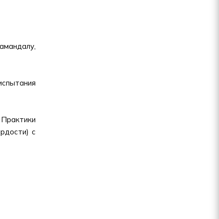
камандалу,
 испытания
 Практики
рдости) с