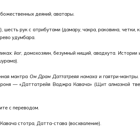
божественных деяний, аватары.
, шесть рук с атрибутами (дамару, чакра, раковина, четки, 
ерево удумбара.
иках: йог, домохозяин, безумный нищий, авадхута. Истории
шурама).
нная мантра
Ом Драм Даттатреяя намаха
и гаятри-мантры.
 броня — «Даттатрейя Ваджра Кавача» (Щит алмазной тве
ите с переводом.
 Кавача стотра, Датта-става (восхваление).