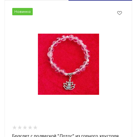
Новинка
Браслет с подвеской "Лотос" из горного хрусталя