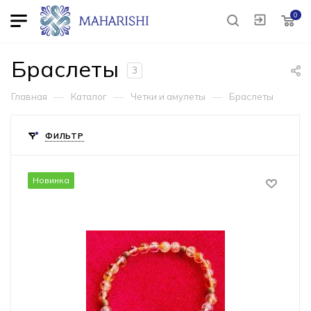
0
Браслеты
3
—
—
—
Главная
Каталог
Четки и амулеты
Браслеты
ФИЛЬТР
Новинка